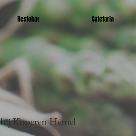
Restobar
Cafetaria
n bij Koperen Hemel